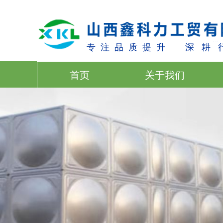
专 注 品 质 提 升 深 耕 行
首页
关于我们