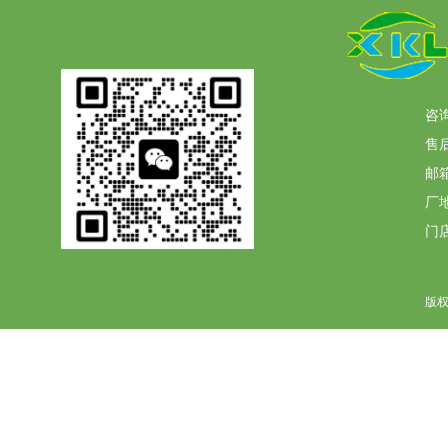
咨询
售后
邮箱
厂
门
版