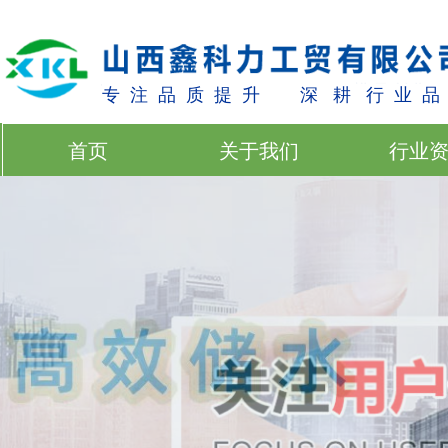
专 注 品 质 提 升 深 耕 行 业 品
首页
关于我们
行业