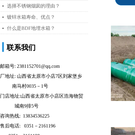
选择不锈钢烟囱的理由？
넷
镀锌水箱寿命、优点？
넷
什么是BDF地埋水箱？
넷
联系我们
邮箱号
: 2381152701@qq.com
厂地址
: 山西省太原市小店7区刘家堡乡
南马村0035－1号
门店地址
:山西省太原市小店区浩海物贸
城南9排5号
咨询热线
: 13834536225
售后电话
: 0351－2161196