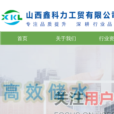
专 注 品 质 提 升 深 耕 行 业 品
首页
关于我们
行业