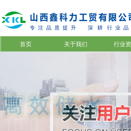
专 注 品 质 提 升 深 耕 行 业 品
首页
关于我们
行业